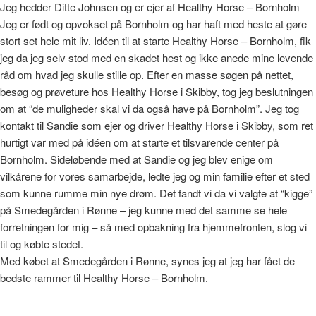
Jeg hedder Ditte Johnsen og er ejer af Healthy Horse – Bornholm
Jeg er født og opvokset på Bornholm og har haft med heste at gøre
stort set hele mit liv. Idéen til at starte Healthy Horse – Bornholm, fik
jeg da jeg selv stod med en skadet hest og ikke anede mine levende
råd om hvad jeg skulle stille op. Efter en masse søgen på nettet,
besøg og prøveture hos Healthy Horse i Skibby, tog jeg beslutningen
om at “de muligheder skal vi da også have på Bornholm”. Jeg tog
kontakt til Sandie som ejer og driver Healthy Horse i Skibby, som ret
hurtigt var med på idéen om at starte et tilsvarende center på
Bornholm. Sideløbende med at Sandie og jeg blev enige om
vilkårene for vores samarbejde, ledte jeg og min familie efter et sted
som kunne rumme min nye drøm. Det fandt vi da vi valgte at “kigge”
på Smedegården i Rønne – jeg kunne med det samme se hele
forretningen for mig – så med opbakning fra hjemmefronten, slog vi
til og købte stedet.
Med købet at Smedegården i Rønne, synes jeg at jeg har fået de
bedste rammer til Healthy Horse – Bornholm.