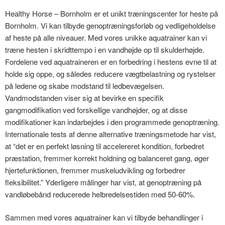
Healthy Horse – Bornholm er et unikt træningscenter for heste på
Bornholm. Vi kan tilbyde genoptræningsforløb og vedligeholdelse
af heste på alle niveauer. Med vores unikke aquatrainer kan vi
træne hesten i skridttempo i en vandhøjde op til skulderhøjde.
Fordelene ved aquatraineren er en forbedring i hestens evne til at
holde sig oppe, og således reducere vægtbelastning og rystelser
på ledene og skabe modstand til ledbevægelsen.
Vandmodstanden viser sig at bevirke en specifik
gangmodifikation ved forskellige vandhøjder, og at disse
modifikationer kan indarbejdes i den programmede genoptræning.
Internationale tests af denne alternative træningsmetode har vist,
at “det er en perfekt løsning til accelereret kondition, forbedret
præstation, fremmer korrekt holdning og balanceret gang, øger
hjertefunktionen, fremmer muskeludvikling og forbedrer
fleksibilitet.” Yderligere målinger har vist, at genoptræning på
vandløbebånd reducerede helbredelsestiden med 50-60%.
Sammen med vores aquatrainer kan vi tilbyde behandlinger i